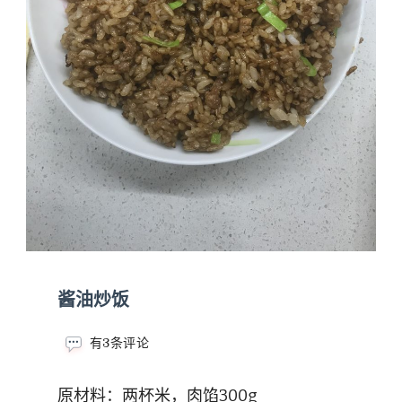
酱油炒饭
酱
有3条评论
油
炒
原材料：两杯米，肉馅300g
饭