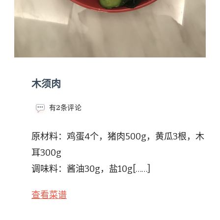
木须肉
木
有2条评论
须
肉
原材料：鸡蛋4个，猪肉500g，黄瓜3根，木
耳300g
调味料：酱油30g，盐10g[……]
查看菜谱