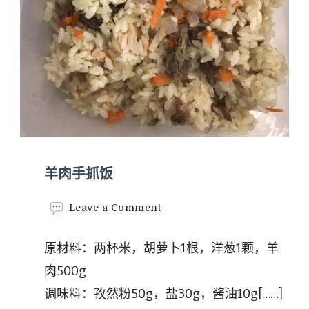
羊肉手抓饭
on
Leave a Comment
羊
肉
原材料：两杯米，胡萝卜1根，洋葱1颗，羊
手
抓
肉500g
饭
调味料：孜然粉50g，盐30g，酱油10g[……]