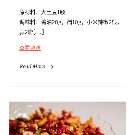
酸
辣
原材料：大土豆1颗
土
豆
调味料：酱油20g，醋10g，小米辣椒2根，
丝
蒜2瓣[……]
查看菜谱
Read More