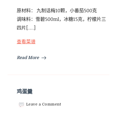
话
梅
原材料： 九制话梅10颗，小番茄500克
小
番
调味料：雪碧500ml，冰糖15克，柠檬片三
茄
四片[……]
查看菜谱
Read More
鸡蛋羹
on
Leave a Comment
鸡
蛋