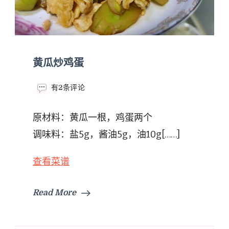
黄瓜炒鸡蛋
黄
有2条评论
瓜
炒
原材料：黄瓜一根，鸡蛋两个
鸡
蛋
调味料：盐5g，酱油5g，油10g[……]
查看菜谱
Read More