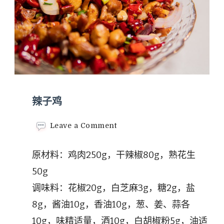
辣子鸡
on
Leave a Comment
辣
子
原材料：鸡肉250g，干辣椒80g，熟花生
鸡
50g
调味料：花椒20g，白芝麻3g，糖2g，盐
8g，酱油10g，香油10g，葱、姜、蒜各
10g，味精适量，酒10g，白胡椒粉5g，油适