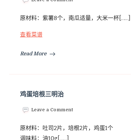
杂
粮
原材料：紫薯8个，南瓜适量，大米一杯[……]
甜
粥
查看菜谱
Read More
鸡蛋培根三明治
on
Leave a Comment
鸡
蛋
原材料：吐司2片，培根2片，鸡蛋1个
培
根
调味料：油10g[……]