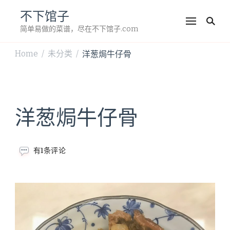
不下馆子
简单易做的菜谱，尽在不下馆子.com
Home
未分类
洋葱焗牛仔骨
/
/
洋葱焗牛仔骨
洋
有1条评论
葱
焗
牛
仔
骨