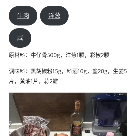
牛肉
洋葱
咸
原材料：牛仔骨500g，洋葱1颗，彩椒2颗
调味料：黑胡椒粉15g，料酒10g，盐20g，生姜5
片，黄油1片，蒜2瓣