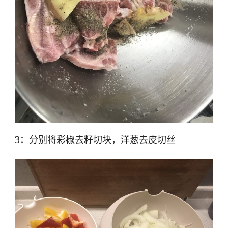
3：分别将彩椒去籽切块，洋葱去皮切丝